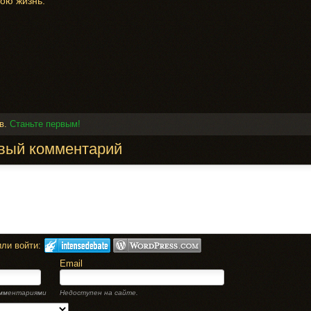
вою жизнь.
в.
Станьте первым!
вый комментарий
или войти:
Email
омментариями
Недоступен на сайте.