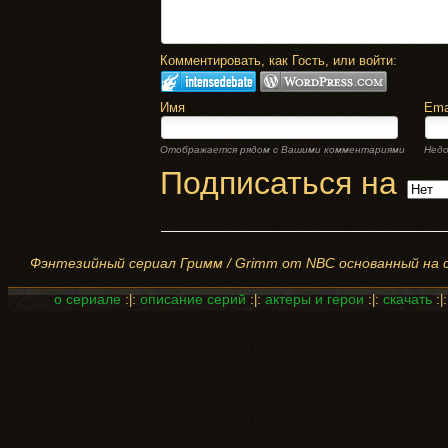
Комментировать, как Гость, или войти:
Имя
Ema
Отображается рядом с Вашими комментариями
Недо
Подписаться на
Фэнтезийный сериал Гримм / Grimm от NBC основанный на ск
о сериале
:
:
описание серий
:
:
актеры и герои
:
:
скачать
:
|
|
|
|