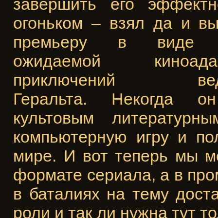
завершить его эффект
огоньком – взял да и вы
премьеру в виде 
ожидаемой киноадап
приключений вед
Геральта. Некогда о
культовым литературн
компьютерную игру и по
мире. И вот теперь мы 
формате сериала, а в про
в баталиях на тему дост
роли и так ли нужна тут т