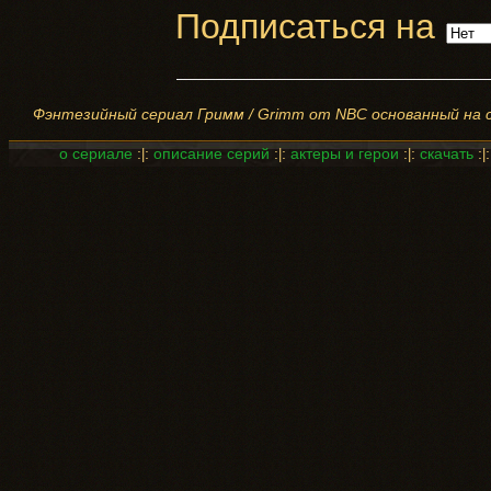
Подписаться на
Фэнтезийный сериал Гримм / Grimm от NBC основанный на ск
о сериале
:
:
описание серий
:
:
актеры и герои
:
:
скачать
:
|
|
|
|