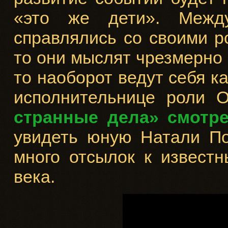
«это же дети». Межд
справлялись со своими р
то они мыслят чрезмерно 
то наоборот ведут себя ка
исполнительнице роли 
странные дела» смотре
увидеть юную Натали По
много отсылок к извест
века.