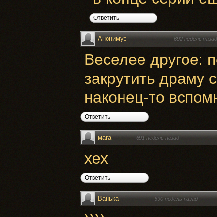
Ответить
Анонимус
·
692 недель назад
Веселее другое: п
закрутить драму 
наконец-то вспом
Ответить
мага
·
691 недель назад
хех
Ответить
Ванька
·
690 недель назад