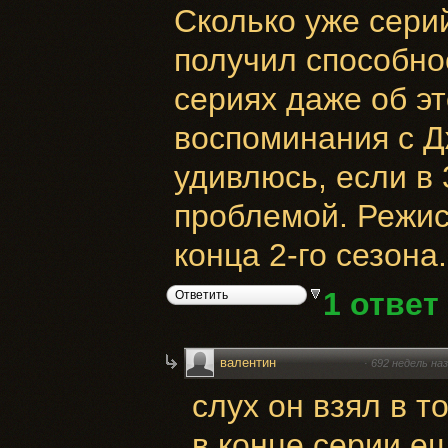
Сколько уже сери
получил способнос
сериях даже об эт
воспоминания с Дж
удивлюсь, если в 
проблемой. Режис
конца 2-го сезона.
1 ответ
Ответить
валентин
·
692 недель на
слух он взял в т
в конце серии е