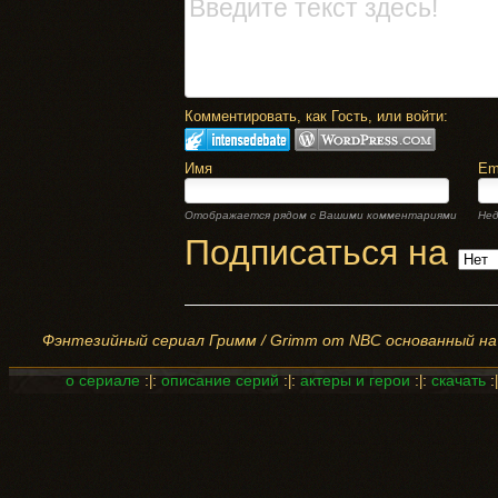
Комментировать, как Гость, или войти:
Имя
Em
Отображается рядом с Вашими комментариями
Нед
Подписаться на
Фэнтезийный сериал Гримм / Grimm от NBC основанный на с
о сериале
:
:
описание серий
:
:
актеры и герои
:
:
скачать
:
|
|
|
|