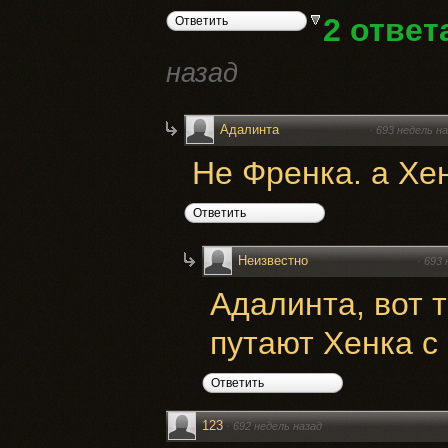
2 отве
Ответить
назад
Адалинта
·
693 недель н
Не Френка. а Хе
Ответить
Неизвестно
·
693 
Адалинта, вот 
путают Хенка с 
Ответить
123
·
692 недель назад