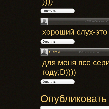
))))
Ответить
................
·
655 недель назад
хороший слух-это
Ответить
GRIMM
·
451 недель назад
для меня все сер
году;D))))
Ответить
Опубликовать