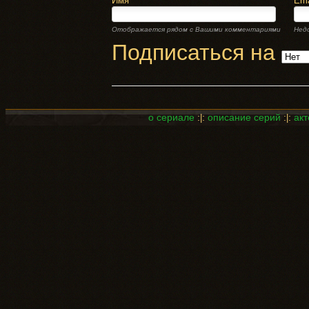
Имя
Ema
Отображается рядом с Вашими комментариями
Нед
Подписаться на
о сериале
:
:
описание серий
:
:
акт
|
|