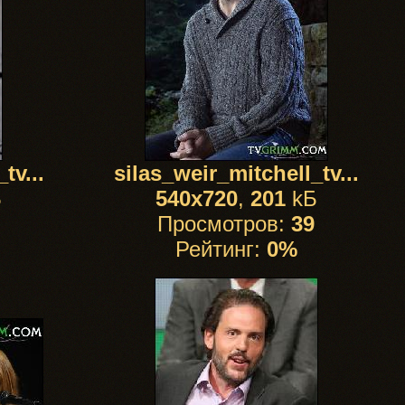
tv...
silas_weir_mitchell_tv...
Б
540x720
,
201
kБ
Просмотров:
39
Рейтинг:
0%