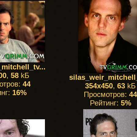
mitchell_tv...
00
,
58
kБ
silas_weir_mitchell_
отров:
44
354x450
,
63
kБ
инг:
16%
Просмотров:
44
Рейтинг:
5%