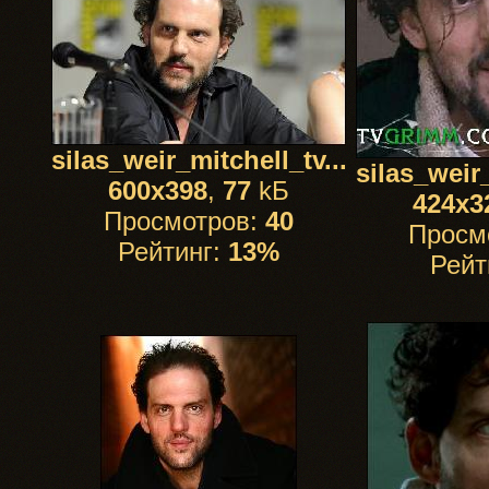
silas_weir_mitchell_tv...
silas_weir_
600x398
,
77
kБ
424x3
Просмотров:
40
Просм
Рейтинг:
13%
Рейт