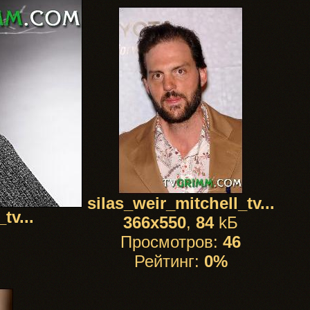
silas_weir_mitchell_tv...
tv...
366x550
,
84
kБ
Просмотров:
46
Рейтинг:
0%