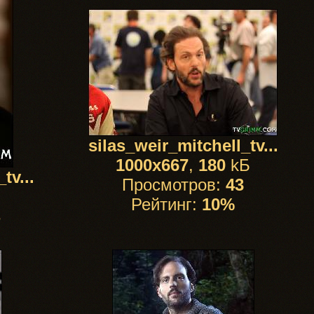
silas_weir_mitchell_tv...
1000x667
,
180
kБ
tv...
Просмотров:
43
Рейтинг:
10%