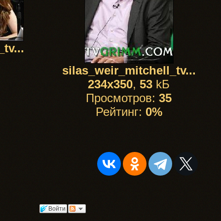
tv...
silas_weir_mitchell_tv...
234x350
,
53
kБ
Просмотров:
35
Рейтинг:
0%
Войти