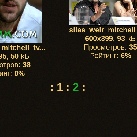
silas_weir_mitchell_
600x399
,
93
kБ
Просмотров:
35
mitchell_tv...
Рейтинг:
6%
95
,
50
kБ
отров:
38
инг:
0%
:
1
:
2
: