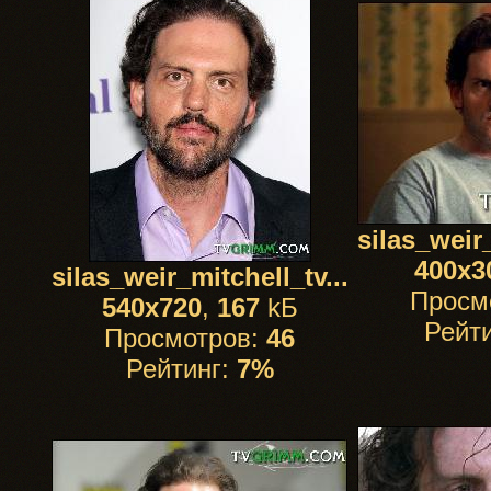
silas_weir_
400x3
silas_weir_mitchell_tv...
Просм
540x720
,
167
kБ
Рейт
Просмотров:
46
Рейтинг:
7%