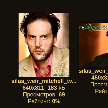
silas_weir_
450x3
silas_weir_mitchell_tv...
Просм
640x811
,
183
kБ
Рейт
Просмотров:
69
Рейтинг:
0%