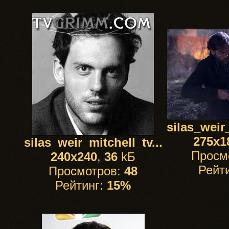
silas_weir_
275x1
silas_weir_mitchell_tv...
Просм
240x240
,
36
kБ
Рейт
Просмотров:
48
Рейтинг:
15%