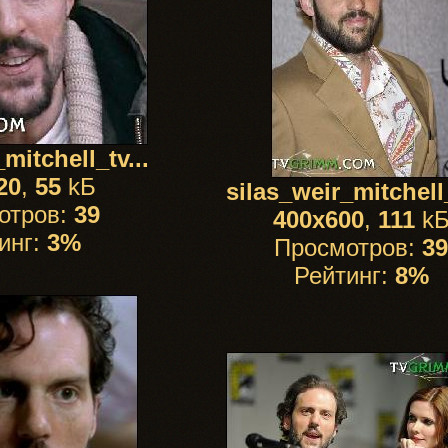
mitchell_tv...
20
,
55
kБ
silas_weir_mitchell_
отров:
39
400x600
,
111
k
инг:
3%
Просмотров:
39
Рейтинг:
8%