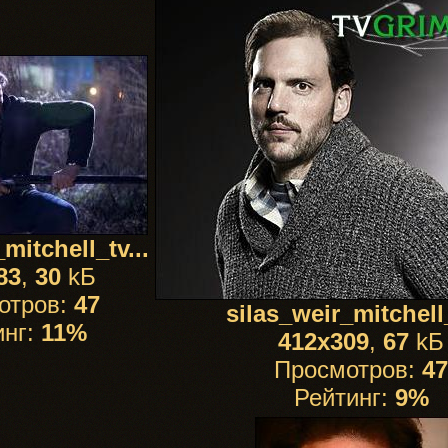
mitchell_tv...
83
,
30
kБ
отров:
47
silas_weir_mitchell_
инг:
11%
412x309
,
67
kБ
Просмотров:
47
Рейтинг:
9%