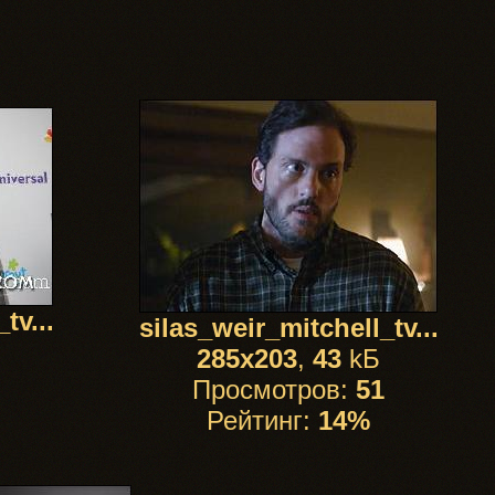
tv...
silas_weir_mitchell_tv...
285x203
,
43
kБ
Просмотров:
51
Рейтинг:
14%