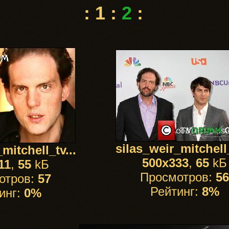
:
1
:
2
:
silas_weir_mitchell_
mitchell_tv...
500x333
,
65
kБ
11
,
55
kБ
Просмотров:
56
отров:
57
Рейтинг:
8%
инг:
0%